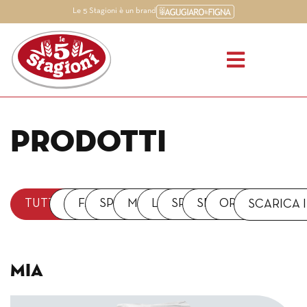
Le 5 Stagioni è un brand
Prodotti
TUTTI I PRODOTTI
MIA
FARINE
SPECIALITÀ
MISCELE
LIEVITI
SPOLVERI
SEMOLE
ORIGINARIE
SCARICA 
MIA