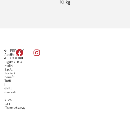
10 kg
©
PRIVACY
Agugiaro
&
&
COOKIE
Figna
POLICY
Molini
S.p.A.
Società
Benefit
Tutti
i
diritti
riservati
P.IVA
CEE
IT02257630349