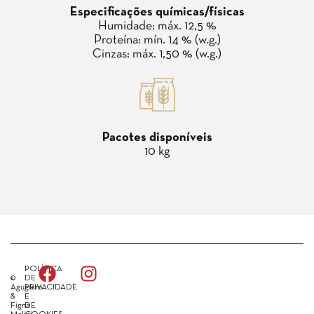
Especificações químicas/físicas
Humidade: máx. 12,5 %
Proteína: mín. 14 % (w.g.)
Cinzas: máx. 1,50 % (w.g.)
Pacotes disponíveis
10 kg
POLÍTICA
©
DE
Agugiaro
PRIVACIDADE
&
E
Figna
DE