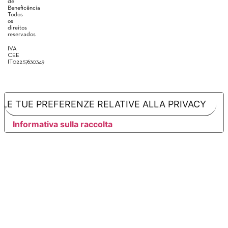
de
Beneficência
Todos
os
direitos
reservados
IVA
CEE
IT02257630349
LE TUE PREFERENZE RELATIVE ALLA PRIVACY
Informativa sulla raccolta