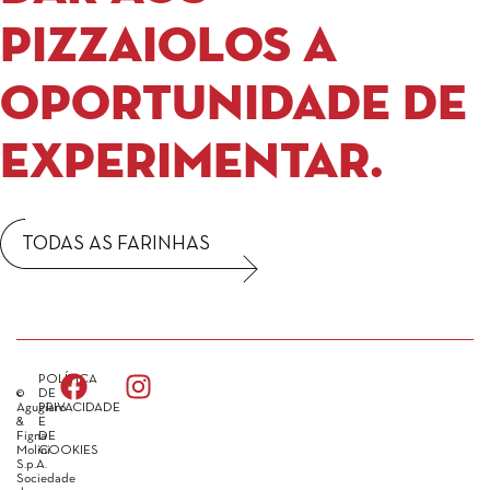
pizzaiolos a
oportunidade de
experimentar.
TODAS AS FARINHAS
POLÍTICA
©
DE
Agugiaro
PRIVACIDADE
&
E
Figna
DE
Molini
COOKIES
S.p.A.
Sociedade