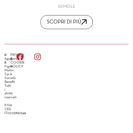
SEMOLE
SCOPRI DI PIÙ
©
PRIVACY
Agugiaro
&
&
COOKIE
Figna
POLICY
Molini
S.p.A.
Società
Benefit
Tutti
i
diritti
riservati
P.IVA
CEE
IT02257630349