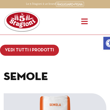
Le 5 Stagioni è un brand
Apri
VEDI TUTTI I PRODOTTI
Semole