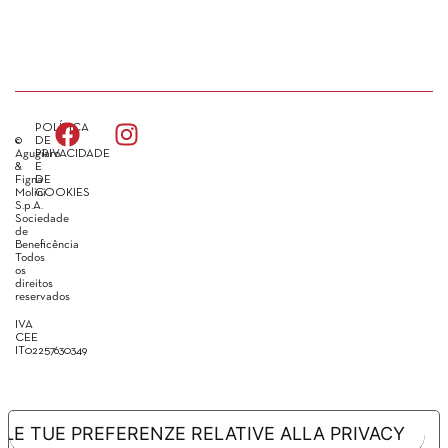
POLÍTICA
©
DE
Agugiaro
PRIVACIDADE
&
E
Figna
DE
Molini
COOKIES
S.p.A.
Sociedade
de
Beneficência
Todos
os
direitos
reservados
IVA
CEE
IT02257630349
LE TUE PREFERENZE RELATIVE ALLA PRIVACY