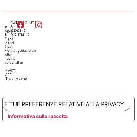
DATENSCHUTZ
©
&
Agugiaro
COOKIE-
&
RICHTLINIE
Figna
Molini
S.p.A.
Wohltätigkeitsverein
Alle
Rechte
vorbehalten
MWST.
CEE
IT02257630349
LE TUE PREFERENZE RELATIVE ALLA PRIVACY
Informativa sulla raccolta