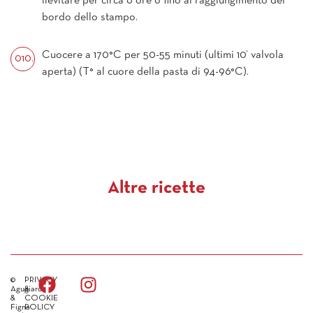
lievitare per circa 6 ore o fino al raggiungimento del
bordo dello stampo.
Cuocere a 170°C per 50-55 minuti (ultimi 10’ valvola
aperta) (T° al cuore della pasta di 94-96°C).
Altre ricette
©
PRIVACY
Agugiaro
&
&
COOKIE
Figna
POLICY