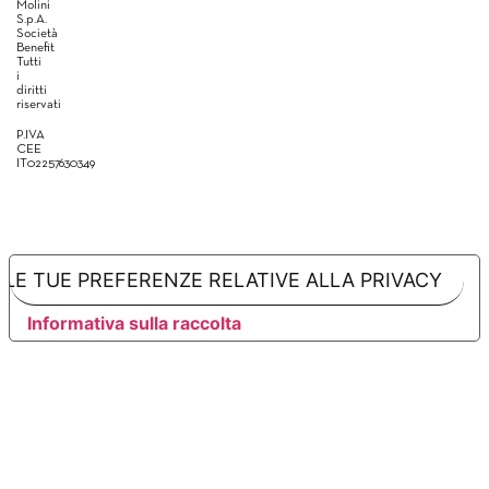
Molini
S.p.A.
Società
Benefit
Tutti
i
diritti
riservati
P.IVA
CEE
IT02257630349
LE TUE PREFERENZE RELATIVE ALLA PRIVACY
Informativa sulla raccolta