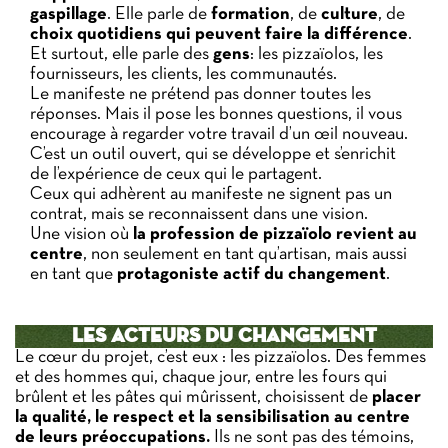
gaspillage
. Elle parle de
formation
, de
culture
, de
choix quotidiens qui peuvent faire la différence
.
Et surtout, elle parle des
gens
: les pizzaïolos, les
fournisseurs, les clients, les communautés.
Le manifeste ne prétend pas donner toutes les
réponses. Mais il pose les bonnes questions, il vous
encourage à regarder votre travail d’un œil nouveau.
C’est un outil ouvert, qui se développe et s’enrichit
de l’expérience de ceux qui le partagent.
Ceux qui adhèrent au manifeste ne signent pas un
contrat, mais se reconnaissent dans une vision.
Une vision où
la profession de pizzaïolo revient au
centre
, non seulement en tant qu’artisan, mais aussi
en tant que
protagoniste actif du changement
.
LES ACTEURS DU CHANGEMENT
Le cœur du projet, c’est eux : les pizzaïolos. Des femmes
et des hommes qui, chaque jour, entre les fours qui
brûlent et les pâtes qui mûrissent, choisissent de
placer
la qualité, le
respect et la sensibilisation au
centre
de leurs préoccupations.
Ils ne sont pas des témoins,