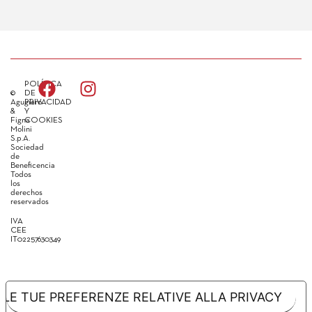
POLÍTICA
©
DE
Agugiaro
PRIVACIDAD
&
Y
Figna
COOKIES
Molini
S.p.A.
Sociedad
de
Beneficencia
Todos
los
derechos
reservados
IVA
CEE
IT02257630349
LE TUE PREFERENZE RELATIVE ALLA PRIVACY