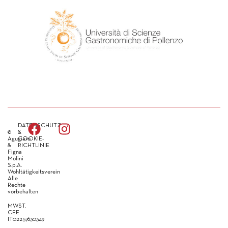
DATENSCHUTZ
©
&
Agugiaro
COOKIE-
&
RICHTLINIE
Figna
Molini
S.p.A.
Wohltätigkeitsverein
Alle
Rechte
vorbehalten
MWST.
CEE
IT02257630349