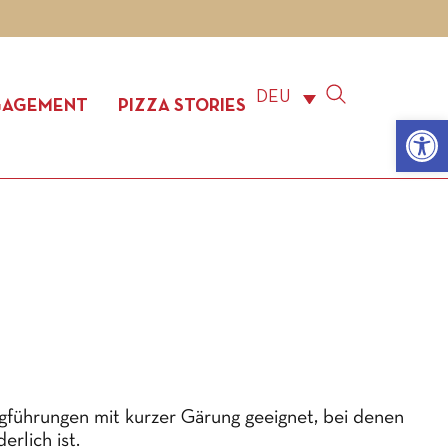
DEU
GAGEMENT
PIZZA STORIES
Werkzeugle
Teigführungen mit kurzer Gärung geeignet, bei denen
erlich ist.