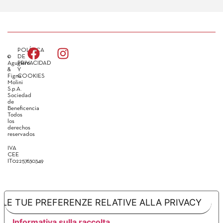
POLÍTICA
©
DE
Agugiaro
PRIVACIDAD
&
Y
Figna
COOKIES
Molini
S.p.A.
Sociedad
de
Beneficencia
Todos
los
derechos
reservados
IVA
CEE
IT02257630349
LE TUE PREFERENZE RELATIVE ALLA PRIVACY
Informativa sulla raccolta