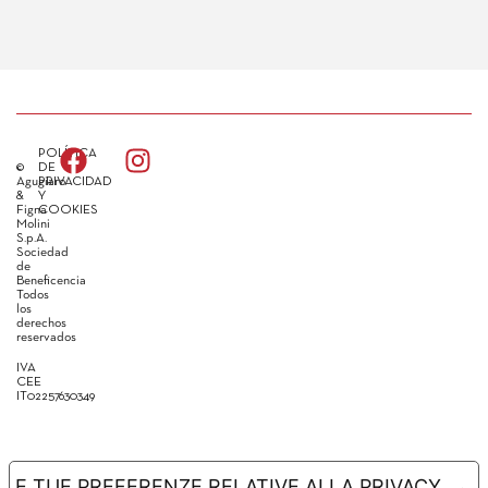
POLÍTICA
©
DE
Agugiaro
PRIVACIDAD
&
Y
Figna
COOKIES
Molini
S.p.A.
Sociedad
de
Beneficencia
Todos
los
derechos
reservados
IVA
CEE
IT02257630349
LE TUE PREFERENZE RELATIVE ALLA PRIVACY