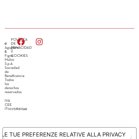
POLÍTICA
©
DE
Agugiaro
PRIVACIDAD
&
Y
Figna
COOKIES
Molini
S.p.A.
Sociedad
de
Beneficencia
Todos
los
derechos
reservados
IVA
CEE
IT02257630349
LE TUE PREFERENZE RELATIVE ALLA PRIVACY