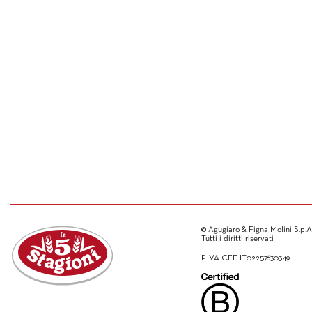
© Agugiaro & Figna Molini S.p.A
Tutti i diritti riservati
P.IVA CEE IT02257630349